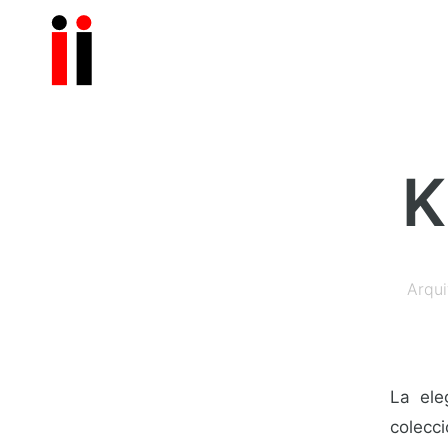
K
Arqui
La ele
colecc