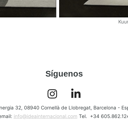
Kuu
Síguenos
nergia 32, 08940 Cornellà de Llobregat, Barcelona - E
email:
info@ideainternacional.com
Tel. +34 605.862.12