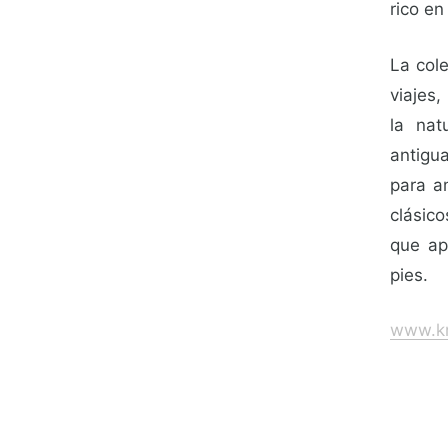
rico en
La cole
viajes,
la nat
antigu
para a
clásic
que ap
pies.
www.kr