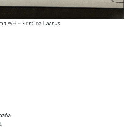
ma WH – Kristiina Lassus
spaña
4