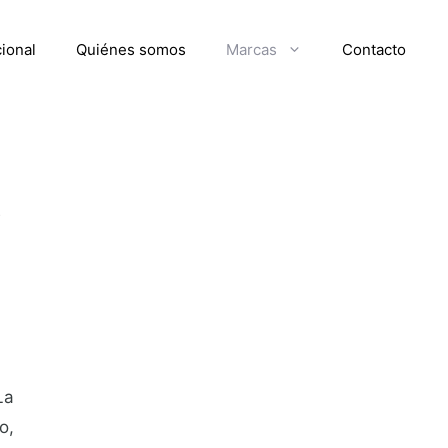
cional
Quiénes somos
Marcas
Contacto
s
La
o,